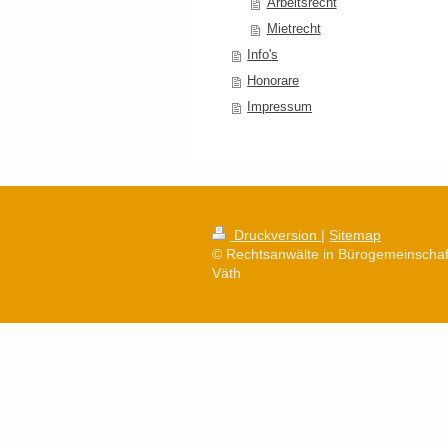
Arbeitsrecht
Mietrecht
Info's
Honorare
Impressum
Druckversion
|
Sitemap
© Rechtsanwälte in Bürogemeinschaft
Väth