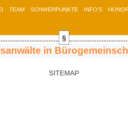
EI
TEAM
SCHWERPUNKTE
INFO'S
HONO
§
sanwälte in Bürogemeinsch
SITEMAP