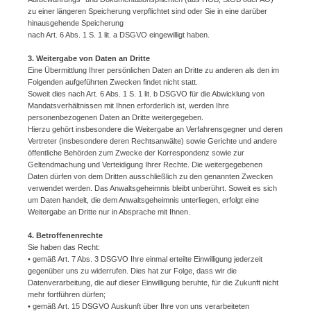
zu einer längeren Speicherung verpflichtet sind oder Sie in eine darüber
hinausgehende Speicherung
nach Art. 6 Abs. 1 S. 1 lit. a DSGVO eingewilligt haben.
3. Weitergabe von Daten an Dritte
Eine Übermittlung Ihrer persönlichen Daten an Dritte zu anderen als den im
Folgenden aufgeführten Zwecken findet nicht statt.
Soweit dies nach Art. 6 Abs. 1 S. 1 lit. b DSGVO für die Abwicklung von
Mandatsverhältnissen mit Ihnen erforderlich ist, werden Ihre
personenbezogenen Daten an Dritte weitergegeben.
Hierzu gehört insbesondere die Weitergabe an Verfahrensgegner und deren
Vertreter (insbesondere deren Rechtsanwälte) sowie Gerichte und andere
öffentliche Behörden zum Zwecke der Korrespondenz sowie zur
Geltendmachung und Verteidigung Ihrer Rechte. Die weitergegebenen
Daten dürfen von dem Dritten ausschließlich zu den genannten Zwecken
verwendet werden. Das Anwaltsgeheimnis bleibt unberührt. Soweit es sich
um Daten handelt, die dem Anwaltsgeheimnis unterliegen, erfolgt eine
Weitergabe an Dritte nur in Absprache mit Ihnen.
4. Betroffenenrechte
Sie haben das Recht:
• gemäß Art. 7 Abs. 3 DSGVO Ihre einmal erteilte Einwilligung jederzeit
gegenüber uns zu widerrufen. Dies hat zur Folge, dass wir die
Datenverarbeitung, die auf dieser Einwilligung beruhte, für die Zukunft nicht
mehr fortführen dürfen;
• gemäß Art. 15 DSGVO Auskunft über Ihre von uns verarbeiteten