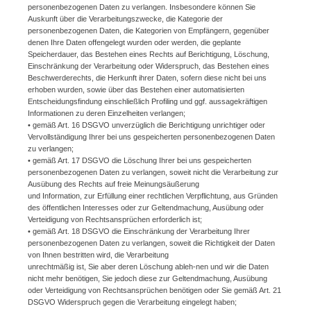
personenbezogenen Daten zu verlangen. Insbesondere können Sie
Auskunft über die Verarbeitungszwecke, die Kategorie der
personenbezogenen Daten, die Kategorien von Empfängern, gegenüber
denen Ihre Daten offengelegt wurden oder werden, die geplante
Speicherdauer, das Bestehen eines Rechts auf Berichtigung, Löschung,
Einschränkung der Verarbeitung oder Widerspruch, das Bestehen eines
Beschwerderechts, die Herkunft ihrer Daten, sofern diese nicht bei uns
erhoben wurden, sowie über das Bestehen einer automatisierten
Entscheidungsfindung einschließlich Profiling und ggf. aussagekräftigen
Informationen zu deren Einzelheiten verlangen;
• gemäß Art. 16 DSGVO unverzüglich die Berichtigung unrichtiger oder
Vervollständigung Ihrer bei uns gespeicherten personenbezogenen Daten
zu verlangen;
• gemäß Art. 17 DSGVO die Löschung Ihrer bei uns gespeicherten
personenbezogenen Daten zu verlangen, soweit nicht die Verarbeitung zur
Ausübung des Rechts auf freie Meinungsäußerung
und Information, zur Erfüllung einer rechtlichen Verpflichtung, aus Gründen
des öffentlichen Interesses oder zur Geltendmachung, Ausübung oder
Verteidigung von Rechtsansprüchen erforderlich ist;
• gemäß Art. 18 DSGVO die Einschränkung der Verarbeitung Ihrer
personenbezogenen Daten zu verlangen, soweit die Richtigkeit der Daten
von Ihnen bestritten wird, die Verarbeitung
unrechtmäßig ist, Sie aber deren Löschung ableh-nen und wir die Daten
nicht mehr benötigen, Sie jedoch diese zur Geltendmachung, Ausübung
oder Verteidigung von Rechtsansprüchen benötigen oder Sie gemäß Art. 21
DSGVO Widerspruch gegen die Verarbeitung eingelegt haben;