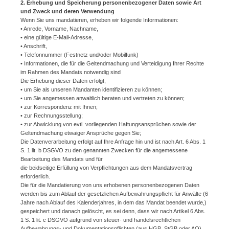
2. Erhebung und Speicherung personenbezogener Daten sowie Art
und Zweck und deren Verwendung
Wenn Sie uns mandatieren, erheben wir folgende Informationen:
• Anrede, Vorname, Nachname,
• eine gültige E-Mail-Adresse,
• Anschrift,
• Telefonnummer (Festnetz und/oder Mobilfunk)
• Informationen, die für die Geltendmachung und Verteidigung Ihrer Rechte
im Rahmen des Mandats notwendig sind
Die Erhebung dieser Daten erfolgt,
• um Sie als unseren Mandanten identifizieren zu können;
• um Sie angemessen anwaltlich beraten und vertreten zu können;
• zur Korrespondenz mit Ihnen;
• zur Rechnungsstellung;
• zur Abwicklung von evtl. vorliegenden Haftungsansprüchen sowie der
Geltendmachung etwaiger Ansprüche gegen Sie;
Die Datenverarbeitung erfolgt auf Ihre Anfrage hin und ist nach Art. 6 Abs. 1
S. 1 lit. b DSGVO zu den genannten Zwecken für die angemessene
Bearbeitung des Mandats und für
die beidseitige Erfüllung von Verpflichtungen aus dem Mandatsvertrag
erforderlich.
Die für die Mandatierung von uns erhobenen personenbezogenen Daten
werden bis zum Ablauf der gesetzlichen Aufbewahrungspflicht für Anwälte (6
Jahre nach Ablauf des Kalenderjahres, in dem das Mandat beendet wurde,)
gespeichert und danach gelöscht, es sei denn, dass wir nach Artikel 6 Abs.
1 S. 1 lit. c DSGVO aufgrund von steuer- und handelsrechtlichen
Aufbewahrungs- und Dokumentationspflichten (aus HGB, StGB oder AO)