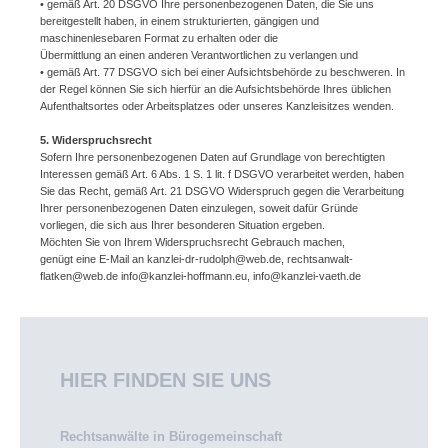
• gemäß Art. 20 DSGVO Ihre personenbezogenen Daten, die Sie uns
bereitgestellt haben, in einem strukturierten, gängigen und
maschinenlesebaren Format zu erhalten oder die
Übermittlung an einen anderen Verantwortlichen zu verlangen und
• gemäß Art. 77 DSGVO sich bei einer Aufsichtsbehörde zu beschweren. In
der Regel können Sie sich hierfür an die Aufsichtsbehörde Ihres üblichen
Aufenthaltsortes oder Arbeitsplatzes oder unseres Kanzleisitzes wenden.
5. Widerspruchsrecht
Sofern Ihre personenbezogenen Daten auf Grundlage von berechtigten
Interessen gemäß Art. 6 Abs. 1 S. 1 lit. f DSGVO verarbeitet werden, haben
Sie das Recht, gemäß Art. 21 DSGVO Widerspruch gegen die Verarbeitung
Ihrer personenbezogenen Daten einzulegen, soweit dafür Gründe
vorliegen, die sich aus Ihrer besonderen Situation ergeben.
Möchten Sie von Ihrem Widerspruchsrecht Gebrauch machen,
genügt eine E-Mail an kanzlei-dr-rudolph@web.de, rechtsanwalt-
flatken@web.de info@kanzlei-hoffmann.eu, info@kanzlei-vaeth.de
HIER FINDEN SIE UNS
Rechtsanwälte in Bürogemeinschaft