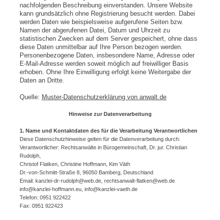
nachfolgenden Beschreibung einverstanden. Unsere Website
kann grundsätzlich ohne Registrierung besucht werden. Dabei
werden Daten wie beispielsweise aufgerufene Seiten bzw.
Namen der abgerufenen Datei, Datum und Uhrzeit zu
statistischen Zwecken auf dem Server gespeichert, ohne dass
diese Daten unmittelbar auf Ihre Person bezogen werden.
Personenbezogene Daten, insbesondere Name, Adresse oder
E-Mail-Adresse werden soweit möglich auf freiwilliger Basis
erhoben. Ohne Ihre Einwilligung erfolgt keine Weitergabe der
Daten an Dritte.
Quelle:
Muster-Datenschutzerklärung von anwalt.de
Hinweise zur Datenverarbeitung
1. Name und Kontaktdaten des für die Verarbeitung Verantwortlichen
Diese Datenschutzhinweise gelten für die Datenverarbeitung durch:
Verantwortlicher: Rechtsanwälte in Bürogemeinschaft, Dr. jur. Christian
Rudolph,
Christof Flatken, Christine Hoffmann, Kim Väth
Dr.-von-Schmitt-Straße 8, 96050 Bamberg, Deutschland
Email: kanzlei-dr-rudolph@web.de, rechtsanwalt-flatken@web.de
info@kanzlei-hoffmann.eu, info@kanzlei-vaeth.de
Telefon: 0951 922422
Fax: 0951 922423